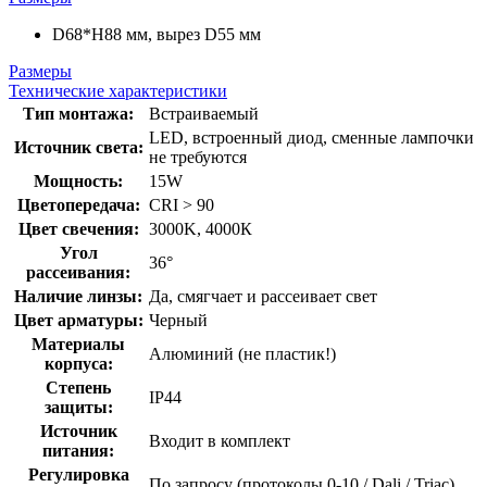
D68*H88 мм, вырез D55 мм
Размеры
Технические характеристики
Тип монтажа:
Встраиваемый
LED, встроенный диод, сменные лампочки
Источник света:
не требуются
Мощность:
15W
Цветопередача:
CRI > 90
Цвет свечения:
3000K, 4000К
Угол
36°
рассеивания:
Наличие линзы:
Да, смягчает и рассеивает свет
Цвет арматуры:
Черный
Материалы
Алюминий (не пластик!)
корпуса:
Степень
IP44
защиты:
Источник
Входит в комплект
питания:
Регулировка
По запросу (протоколы 0-10 / Dali / Triac)