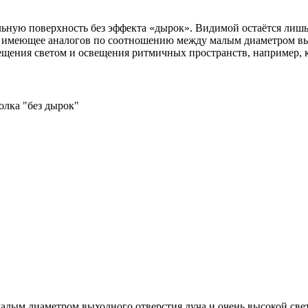
льную поверхность без эффекта «дырок». Видимой остаётся лишь
е имеющее аналогов по соотношению между малым диаметром вых
ещения светом и освещения ритмичных пространств, например, 
олка "без дырок"
алым диаметром выходного отверстия луча и очень высокой све