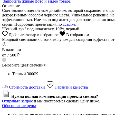
Запросить живые фото и видео товара
Описание
Светильник с элегантным дизайном, который сохраняет его це
декоративным ореолом черного цвета. Уникальное решение, н
эффективностью. Идеально подходит для для зонирования пом
серии. Подробная презентация по
ссылке
.
"Тонкий луч" под шпаклевку, 10Вт, черный
Добавить товар в избранное
В избранном
Мощный светильник с тонким лучом для создания эффекта пот
В наличии
от
7 500 ₽
Выберите цвет свечения:
Теплый 3000K
Стоимость доставки
Гарантии качества
Нужна полная комплектация проекта светом?
Отправьте запрос
и мы постараемся сделать цену ниже.
Обоснование цены
Решение, не имеющее аналогов по соотношению между м