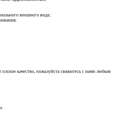
миального внешнего вида;
живания;
т плохое качество, пожалуйста свяжитесь с нами любым
и.