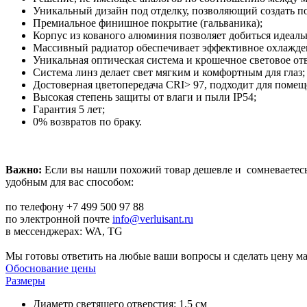
Уникальный дизайн под отделку, позволяющий создать по
Премиальное финишное покрытие (гальваника);
Корпус из кованого алюминия позволяет добиться идеаль
Массивный радиатор обеспечивает эффективное охлажден
Уникальная оптическая система и крошечное световое от
Система линз делает свет мягким и комфортным для глаз;
Достоверная цветопередача CRI> 97, подходит для помещ
Высокая степень защиты от влаги и пыли IP54;
Гарантия 5 лет;
0% возвратов по браку.
Важно:
Если вы нашли похожий товар дешевле и сомневаетесь,
удобным для вас способом:
по телефону +7 499 500 97 88
по электронной почте
info@verluisant.ru
в мессенджерах: WA, TG
Мы готовы ответить на любые ваши вопросы и сделать цену ма
Обоснование цены
Размеры
Диаметр светящего отверстия: 1,5 см